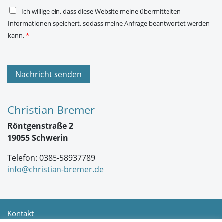
*
D
Ich willige ein, dass diese Website meine übermittelten
S
Informationen speichert, sodass meine Anfrage beantwortet werden
G
V
kann.
*
O
-
E
i
n
Nachricht senden
v
e
r
s
Christian Bremer
t
ä
Röntgenstraße 2
n
d
19055 Schwerin
n
i
Telefon: 0385-58937789
s
*
info@christian-bremer.de
Kontakt