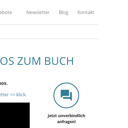
ebote
Newsletter
Blog
Kontakt
DEOS ZUM BUCH
eos.
tter << klick
.
Jetzt unverbindlich
anfragen!