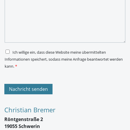
a
l
c
-
h
A
r
d
i
r
c
e
h
s
t
s
*
e
*
D
Ich willige ein, dass diese Website meine übermittelten
S
Informationen speichert, sodass meine Anfrage beantwortet werden
G
V
kann.
*
O
-
E
i
n
Nachricht senden
v
e
r
s
Christian Bremer
t
ä
Röntgenstraße 2
n
d
19055 Schwerin
n