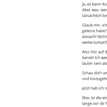
Ja, es kann A
Aber was, wenn
tatsächlich bi
Glaub mir, ic
gelernt habe?
danach! Nicht
weiterzumach
Also hör auf d
bereit! Ich w
lauter sein al
Schau dich um
und loszugehen
Jetzt hab ich
Was ist die ei
lange vor dir 