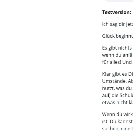
Textversion:
Ich sag dir j
Glück beginnt
Es gibt nicht
wenn du anfän
für alles! Und
Klar gibt es 
Umstände. Abe
nutzt, was du 
auf, die Schu
etwas nicht kl
Wenn du wirkl
ist. Du kanns
suchen, eine 