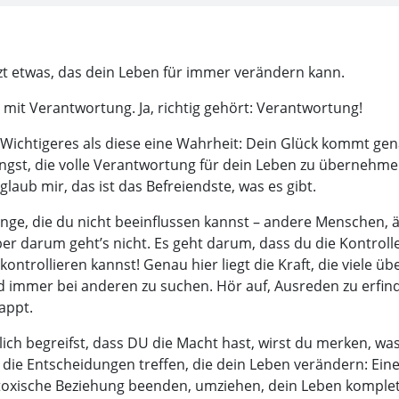
etzt etwas, das dein Leben für immer verändern kann.
 mit Verantwortung. Ja, richtig gehört: Verantwortung!
s Wichtigeres als diese eine Wahrheit: Dein Glück kommt ge
gst, die volle Verantwortung für dein Leben zu übernehmen
 glaub mir, das ist das Befreiendste, was es gibt.
Dinge, die du nicht beeinflussen kannst – andere Menschen, 
r darum geht’s nicht. Es geht darum, dass du die Kontroll
kontrollieren kannst! Genau hier liegt die Kraft, die viele ü
ld immer bei anderen zu suchen. Hör auf, Ausreden zu erfi
appt.
ich begreifst, dass DU die Macht hast, wirst du merken, was
t die Entscheidungen treffen, die dein Leben verändern: Ein
toxische Beziehung beenden, umziehen, dein Leben komple