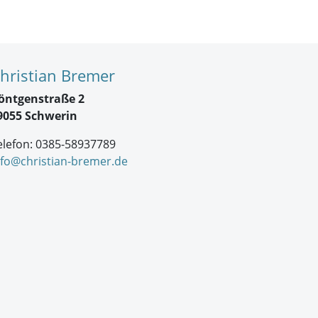
hristian Bremer
öntgenstraße 2
9055 Schwerin
elefon: 0385-58937789
nfo@christian-bremer.de