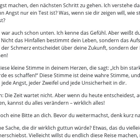
ngst machen, den nächsten Schritt zu gehen. Ich verstehe da
 Angst nur ein Test ist? Was, wenn sie dir zeigen will, wie s
st?
h war auch schon unten. Ich kenne das Gefühl. Aber weißt du
 Nicht das Hinfallen bestimmt dein Leben, sondern das Auf
 der Schmerz entscheidet über deine Zukunft, sondern der
en!
iese kleine Stimme in deinem Herzen, die sagt: „Ich bin stark
erde es schaffen!“ Diese Stimme ist deine wahre Stimme, un
s jede Angst, jeder Zweifel und jede Unsicherheit in dir.
: Die Zeit wartet nicht. Aber wenn du heute entscheidest, 
, kannst du alles verändern – wirklich alles!
 noch eine Bitte an dich. Bevor du weitermachst, denk kurz n
ne Sache, die dir wirklich guttun würde? Etwas, das du vielle
herschiebst. Vielleicht willst du endlich diese Reise machen