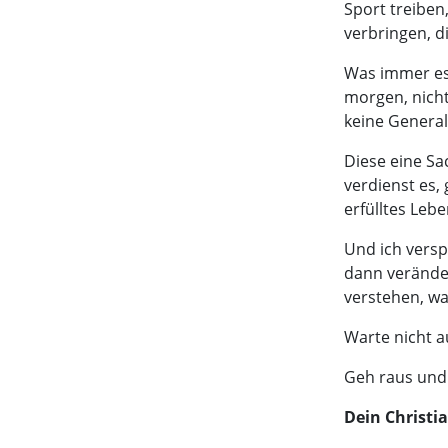
Sport treiben
verbringen, di
Was immer es 
morgen, nicht
keine Genera
Diese eine Sa
verdienst es, 
erfülltes Lebe
Und ich versp
dann verändert
verstehen, was
Warte nicht a
Geh raus und 
Dein Christi