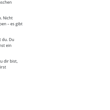
enschen
. Nicht
ben – es gibt
t du. Du
nst ein
 dir bist,
irst