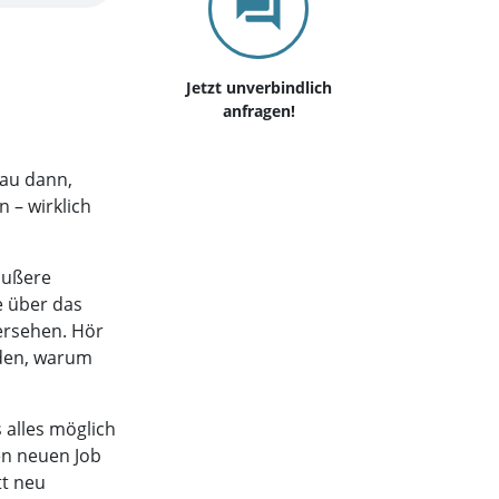
Jetzt unverbindlich
anfragen!
nau dann,
 – wirklich
äußere
e über das
bersehen. Hör
nden, warum
 alles möglich
en neuen Job
tt neu