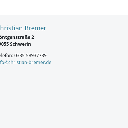
hristian Bremer
öntgenstraße 2
9055 Schwerin
elefon: 0385-58937789
nfo@christian-bremer.de