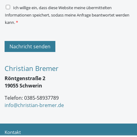
*
D
Ich willige ein, dass diese Website meine übermittelten
S
Informationen speichert, sodass meine Anfrage beantwortet werden
G
V
kann.
*
O
-
E
i
n
Nachricht senden
v
e
r
s
Christian Bremer
t
ä
Röntgenstraße 2
n
d
19055 Schwerin
n
i
Telefon: 0385-58937789
s
*
info@christian-bremer.de
Kontakt