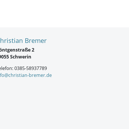
hristian Bremer
öntgenstraße 2
9055 Schwerin
elefon: 0385-58937789
nfo@christian-bremer.de