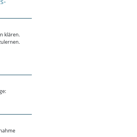
s-
n klären.
zulernen.
ge:
ufnahme