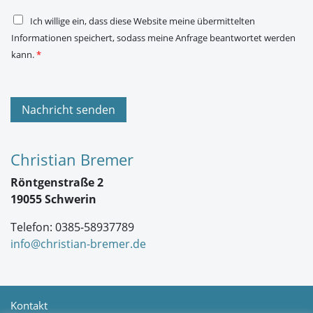
*
D
Ich willige ein, dass diese Website meine übermittelten
S
Informationen speichert, sodass meine Anfrage beantwortet werden
G
V
kann.
*
O
-
E
i
n
Nachricht senden
v
e
r
s
Christian Bremer
t
ä
Röntgenstraße 2
n
d
19055 Schwerin
n
i
Telefon: 0385-58937789
s
*
info@christian-bremer.de
Kontakt