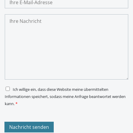
h
r
e
I
E
h
-
r
M
e
a
N
i
a
l
c
-
h
A
r
d
i
r
c
e
h
s
t
s
*
e
*
D
Ich willige ein, dass diese Website meine übermittelten
S
Informationen speichert, sodass meine Anfrage beantwortet werden
G
V
kann.
*
O
-
E
i
n
Nachricht senden
v