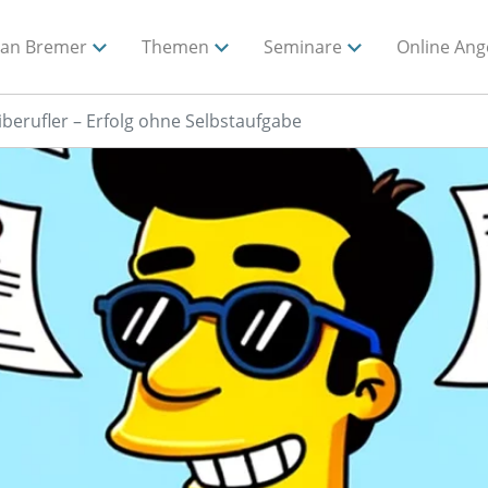
ian Bremer
Themen
Seminare
Online Ang
iberufler – Erfolg ohne Selbstaufgabe