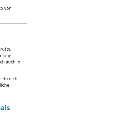
iko von
ruf zu
holung
ich auch in
n du dich
liche
als