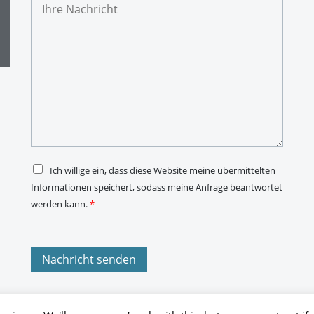
h
-
r
M
e
a
N
i
a
l
c
-
h
A
r
d
i
r
c
e
h
s
t
s
*
e
*
D
Ich willige ein, dass diese Website meine übermittelten
S
Informationen speichert, sodass meine Anfrage beantwortet
G
V
werden kann.
*
O
-
E
i
n
Nachricht senden
v
e
r
s
t