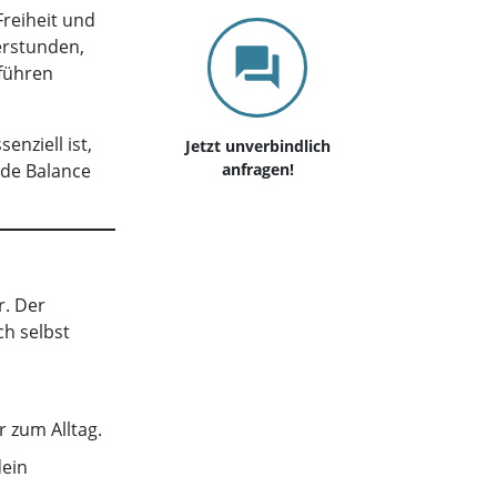
Freiheit und
erstunden,
 führen
enziell ist,
Jetzt unverbindlich
nde Balance
anfragen!
r. Der
ch selbst
 zum Alltag.
dein