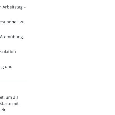
n Arbeitstag –
Gesundheit zu
e Atemübung,
Isolation
ng und
it, um als
 Starte mit
dein