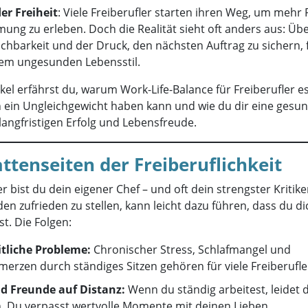
er Freiheit
: Viele Freiberufler starten ihren Weg, um mehr 
ung zu erleben. Doch die Realität sieht oft anders aus: Üb
ichbarkeit und der Druck, den nächsten Auftrag zu sichern,
nem ungesunden Lebensstil.
kel erfährst du, warum Work-Life-Balance für Freiberufler ess
 ein Ungleichgewicht haben kann und wie du dir eine gesu
 langfristigen Erfolg und Lebensfreude.
ttenseiten der Freiberuflichkeit
er bist du dein eigener Chef – und oft dein strengster Kritike
n zufrieden zu stellen, kann leicht dazu führen, dass du di
t. Die Folgen:
tliche Probleme:
Chronischer Stress, Schlafmangel und
erzen durch ständiges Sitzen gehören für viele Freiberufler
d Freunde auf Distanz:
Wenn du ständig arbeitest, leidet 
n. Du verpasst wertvolle Momente mit deinen Lieben.