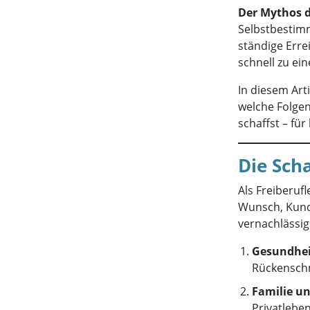
Der Mythos d
Selbstbestimm
ständige Erre
schnell zu ei
In diesem Arti
welche Folgen
schaffst – für
Die Scha
Als Freiberufl
Wunsch, Kunde
vernachlässigs
Gesundhei
Rückenschm
Familie un
Privatlebe