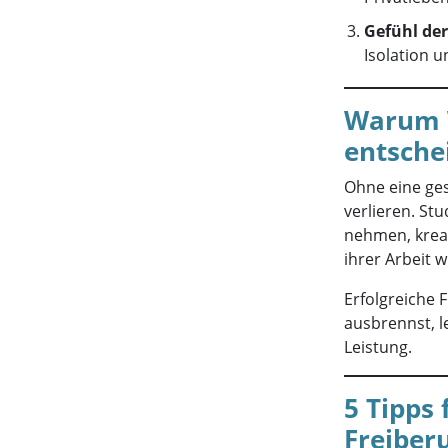
Gefühl der
Isolation 
Warum W
entsche
Ohne eine ges
verlieren. St
nehmen, kreat
ihrer Arbeit w
Erfolgreiche 
ausbrennst, l
Leistung.
5 Tipps 
Freiberu