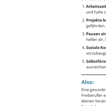
Arbeitszei
und halte s
Projekte 
gefährden. 
Pausen ei
helfen dir,
Soziale Ko
vorzubeug
Selbstfürs
ausreichend
Also:
Eine gesunde 
Freiberufler e
kleinen Verän