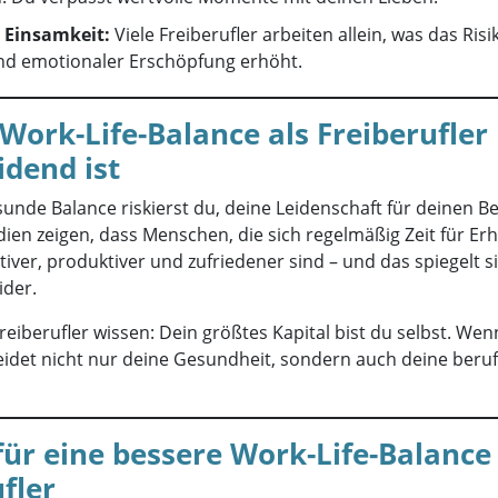
 Einsamkeit:
Viele Freiberufler arbeiten allein, was das Ris
und emotionaler Erschöpfung erhöht.
ork-Life-Balance als Freiberufler
idend ist
unde Balance riskierst du, deine Leidenschaft für deinen Be
udien zeigen, dass Menschen, die sich regelmäßig Zeit für Er
iver, produktiver und zufriedener sind – und das spiegelt s
ider.
Freiberufler wissen: Dein größtes Kapital bist du selbst. Wen
eidet nicht nur deine Gesundheit, sondern auch deine beruf
für eine bessere Work-Life-Balance 
fler