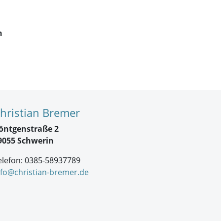
n
hristian Bremer
öntgenstraße 2
9055 Schwerin
elefon: 0385-58937789
nfo@christian-bremer.de