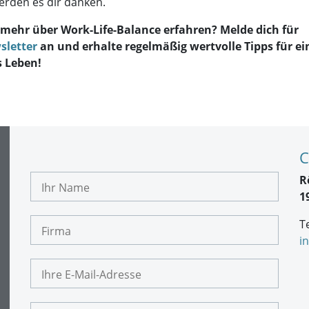
erden es dir danken.
mehr über Work-Life-Balance erfahren? Melde dich für
sletter
an und erhalte regelmäßig wertvolle Tipps für ei
s Leben!
C
I
R
h
1
r
N
F
a
T
i
m
i
r
e
m
I
a
h
r
e
I
E