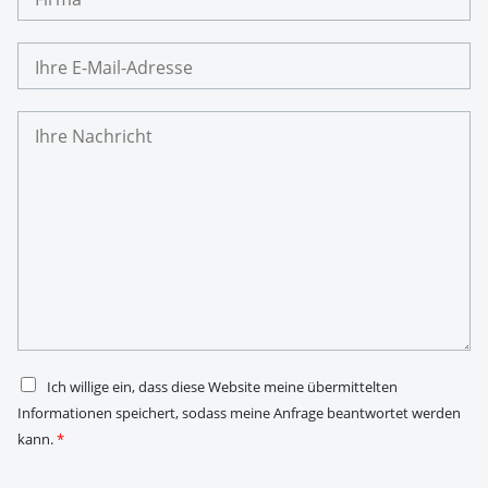
m
r
e
m
I
a
h
r
e
I
E
h
-
r
M
e
a
N
i
a
l
c
-
h
A
r
d
i
r
c
e
h
s
t
s
*
e
*
D
Ich willige ein, dass diese Website meine übermittelten
S
Informationen speichert, sodass meine Anfrage beantwortet werden
G
V
kann.
*
O
-
E