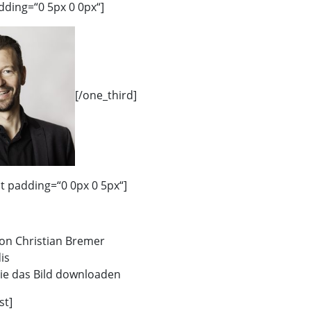
dding=“0 5px 0 0px“]
[/one_third]
st padding=“0 0px 0 5px“]
von Christian Bremer
is
ie das Bild downloaden
st]