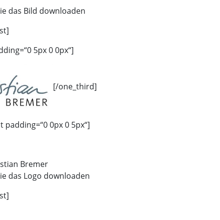
ie das Bild downloaden
st]
dding=“0 5px 0 0px“]
[/one_third]
st padding=“0 0px 0 5px“]
istian Bremer
ie das Logo downloaden
st]