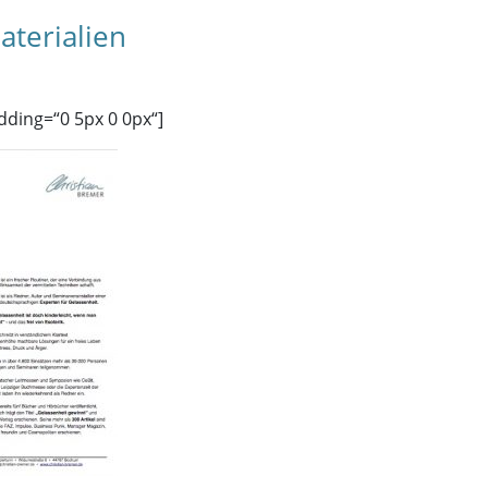
terialien
dding=“0 5px 0 0px“]