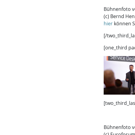
Bühnenfoto v
(c) Bernd Hen
hier
können S
[/two_third_la
[one_third pa
[two_third_la
Bühnenfoto v
(c) Euroforu