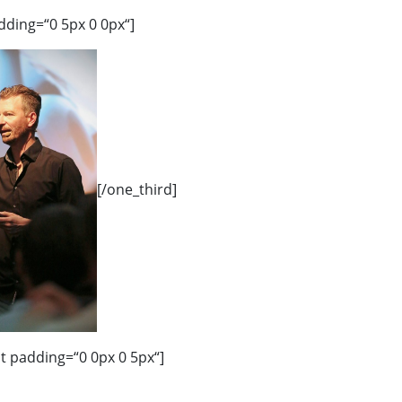
dding=“0 5px 0 0px“]
[/one_third]
st padding=“0 0px 0 5px“]