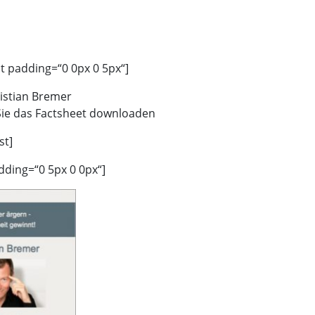
st padding=“0 0px 0 5px“]
istian Bremer
ie das Factsheet downloaden
st]
dding=“0 5px 0 0px“]