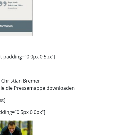
st padding=“0 0px 0 5px“]
Christian Bremer
ie die Pressemappe downloaden
st]
dding=“0 5px 0 0px“]