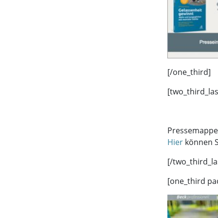
[/one_third]
[two_third_la
Pressemappe 
Hier
können S
[/two_third_la
[one_third pa