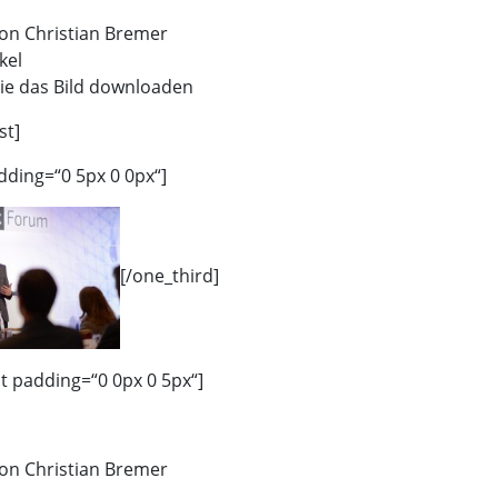
on Christian Bremer
kel
ie das Bild downloaden
st]
dding=“0 5px 0 0px“]
[/one_third]
st padding=“0 0px 0 5px“]
on Christian Bremer
m