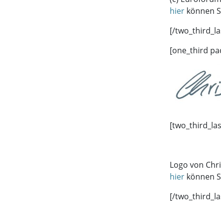
hier
können S
[/two_third_la
[one_third pa
[two_third_la
Logo von Chr
hier
können S
[/two_third_la