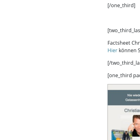
[/one_third]
[two_third_la
Factsheet Chr
Hier
können S
[/two_third_la
[one_third pa