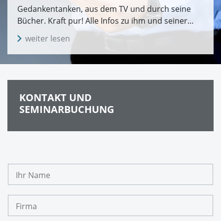
Gedankentanken, aus dem TV und durch seine
Bücher. Kraft pur! Alle Infos zu ihm und seiner…
weiter lesen
KONTAKT UND
SEMINARBUCHUNG
I
h
r
N
F
a
i
m
r
e