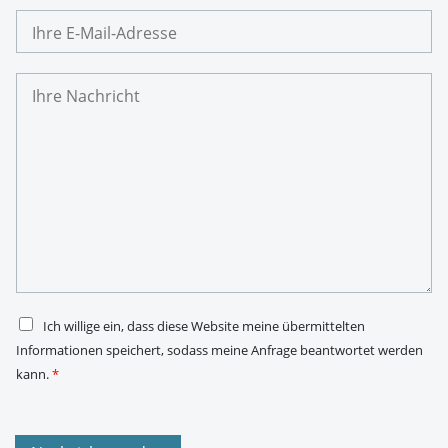
m
I
a
h
r
e
I
E
h
-
r
M
e
a
N
i
a
l
c
-
h
A
r
d
i
r
c
e
h
s
t
s
*
e
*
D
Ich willige ein, dass diese Website meine übermittelten
S
Informationen speichert, sodass meine Anfrage beantwortet werden
G
V
kann.
*
O
-
E
i