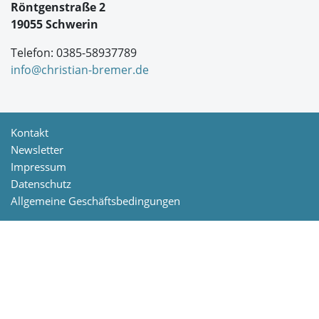
Röntgenstraße 2
n
d
19055 Schwerin
n
i
Telefon: 0385-58937789
s
*
info@christian-bremer.de
Kontakt
Newsletter
Impressum
Datenschutz
Allgemeine Geschäftsbedingungen