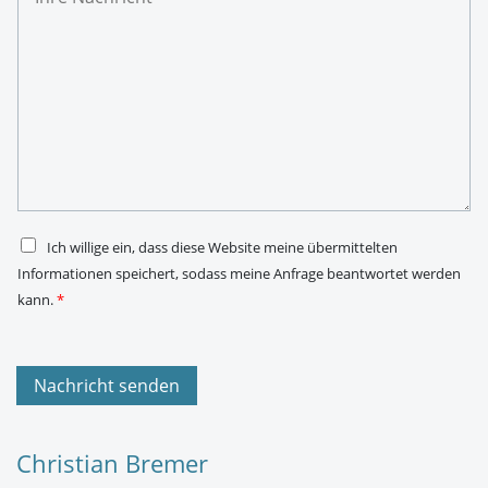
r
M
e
a
N
i
a
l
c
-
h
A
r
d
i
r
c
e
h
s
t
s
*
e
*
D
Ich willige ein, dass diese Website meine übermittelten
S
Informationen speichert, sodass meine Anfrage beantwortet werden
G
V
kann.
*
O
-
E
i
n
Nachricht senden
v
e
r
s
Christian Bremer
t
ä