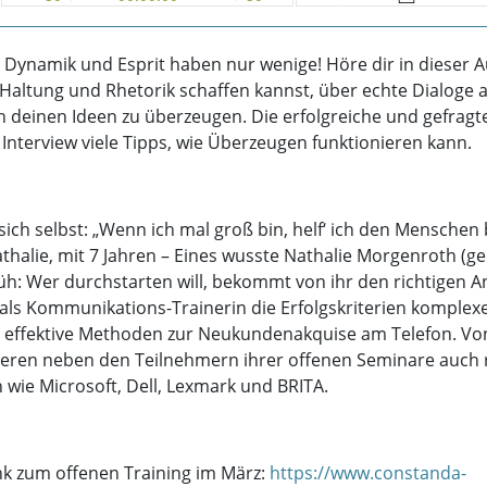
, Dynamik und Esprit haben nur wenige! Höre dir in dieser 
 Haltung und Rhetorik schaffen kannst, über echte Dialoge 
deinen Ideen zu überzeugen. Die erfolgreiche und gefragte
 Interview viele Tipps, wie Überzeugen funktionieren kann.
 sich selbst: „Wenn ich mal groß bin, helf‘ ich den Menschen
Nathalie, mit 7 Jahren – Eines wusste Nathalie Morgenroth (g
üh: Wer durchstarten will, bekommt von ihr den richtigen A
e als Kommunikations-Trainerin die Erfolgskriterien komple
 effektive Methoden zur Neukundenakquise am Telefon. Vo
tieren neben den Teilnehmern ihrer offenen Seminare auc
ie Microsoft, Dell, Lexmark und BRITA.
Link zum offenen Training im März:
https://www.constanda-