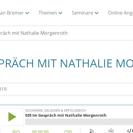
ian Bremer
Themen
Seminare
Online Ang
räch mit Nathalie Morgenroth
SPRÄCH MIT NATHALIE 
019