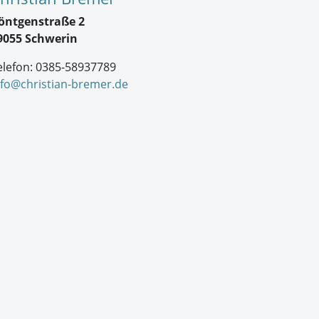
öntgenstraße 2
9055 Schwerin
elefon: 0385-58937789
nfo@christian-bremer.de