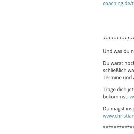
coaching.de/
***********
Und was du no
Du warst noch
schließlich w
Termine und
Trage dich je
bekommst:
w
Du magst insp
www.christian
***********