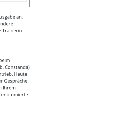
Ausgabe an,
andere
 Trainerin
 beim
eb. Constanda)
ntrieb. Heute
xer Gespräche,
n Ihrem
h renommierte