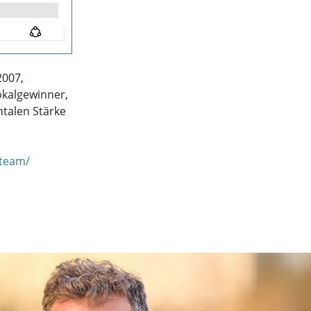
2007,
okalgewinner,
ntalen Stärke
-team/