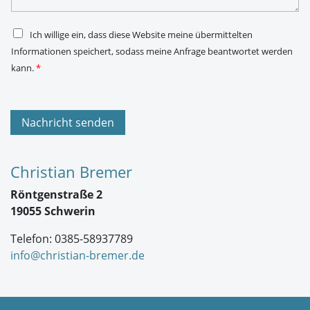
*
e
*
D
Ich willige ein, dass diese Website meine übermittelten
S
Informationen speichert, sodass meine Anfrage beantwortet werden
G
V
kann.
*
O
-
E
i
n
Nachricht senden
v
e
r
s
Christian Bremer
t
ä
Röntgenstraße 2
n
d
19055 Schwerin
n
i
Telefon: 0385-58937789
s
*
info@christian-bremer.de