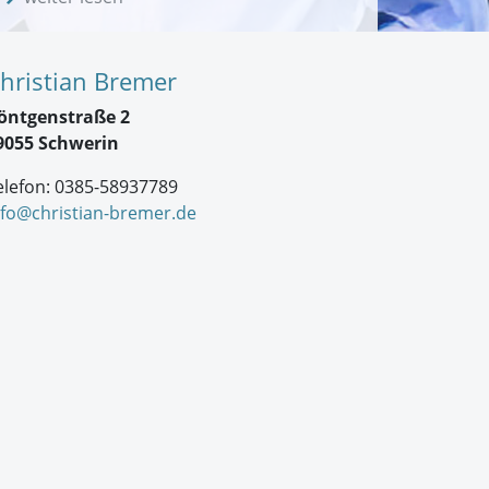
hristian Bremer
öntgenstraße 2
9055 Schwerin
elefon: 0385-58937789
nfo@christian-bremer.de