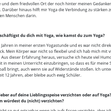
 und dem friedvollen Ort der noch hinter meinen Gedanke
t. Darüber hinaus hilft mir Yoga die Verbindung zu stärken
en Menschen darin.
schäftigst du dich mit Yoga, wie kamst du zum Yoga?
5 Jahren in meiner ersten Yogastunde und es war nicht direk
ick. Mein Körper war nicht so flexibel und ich hab mich mit 
 Aus dieser Erfahrung heraus, versuche ich heute viel Hum
mit in meinen Unterricht einzubringen, so dass es für meine 
aß bringt, auch wenn sie auf Widerstände stoßen. Ich unte
eit 12 Jahren, aber bleibe auch ewig Schüler.
eber auf deine Lieblingsspeise verzichten oder auf Yoga?
 würdest du (nicht) verzichten?
icht so gut ertragbar wenn ich aufs Essen verzichte, aber ic