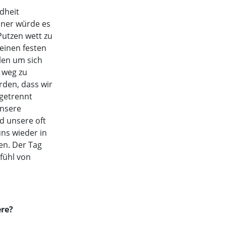
dheit
iner würde es
Putzen wett zu
 einen festen
llen um sich
 weg zu
den, dass wir
bgetrennt
unsere
d unsere oft
ns wieder in
nen. Der Tag
fühl von
ere?