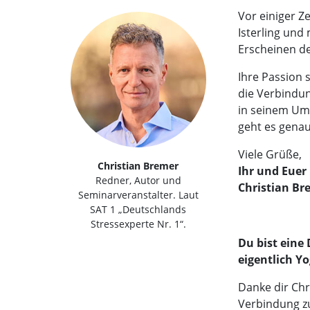
Vor einiger Ze
Isterling und
Erscheinen des
Ihre Passion
die Verbindun
in seinem Umf
geht es genau
Viele Grüße,
Christian Bremer
Ihr und Euer
Redner, Autor und
Christian Br
Seminarveranstalter. Laut
SAT 1 „Deutschlands
Stressexperte Nr. 1“.
Du bist eine
eigentlich Y
Danke dir Chr
Verbindung z