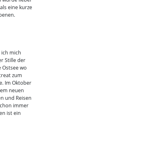
als eine kurze
Ebenen.
 ich mich
 Stille der
ie Ostsee wo
treat zum
e. Im Oktober
inem neuen
en und Reisen
r schon immer
n ist ein