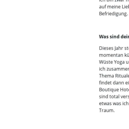
auf meine Lieb
Befriedigung.
Was sind dei
Dieses Jahr s
momentan kümm
Wüste Yoga un
ich zusammen
Thema Rituale
findet dann e
Boutique Hote
sind total ve
etwas was ich
Traum.