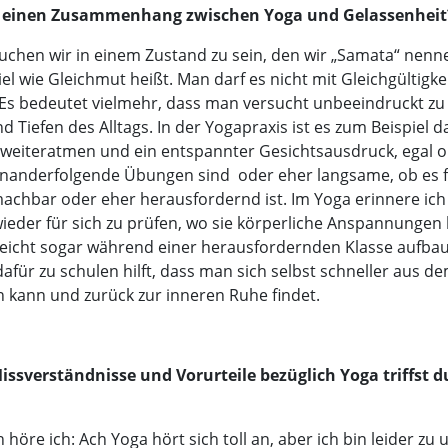
u einen Zusammenhang zwischen Yoga und Gelassenheit
suchen wir in einem Zustand zu sein, den wir „Samata“ nenn
el wie Gleichmut heißt. Man darf es nicht mit Gleichgültigke
Es bedeutet vielmehr, dass man versucht unbeeindruckt zu
 Tiefen des Alltags. In der Yogapraxis ist es zum Beispiel d
weiteratmen und ein entspannter Gesichtsausdruck, egal o
inanderfolgende Übungen sind oder eher langsame, ob es f
achbar oder eher herausfordernd ist. Im Yoga erinnere ich
eder für sich zu prüfen, wo sie körperliche Anspannungen
elleicht sogar während einer herausfordernden Klasse aufba
afür zu schulen hilft, dass man sich selbst schneller aus d
n kann und zurück zur inneren Ruhe findet.
issverständnisse und Vorurteile bezüglich Yoga triffst 
höre ich: Ach Yoga hört sich toll an, aber ich bin leider zu u