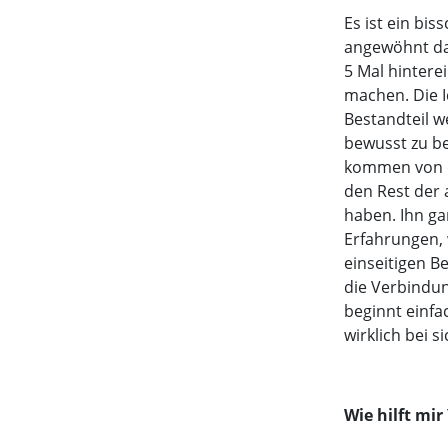
Es ist ein bi
angewöhnt daf
5 Mal hintere
machen. Die Id
Bestandteil w
bewusst zu b
kommen von d
den Rest der 
haben. Ihn ga
Erfahrungen, 
einseitigen B
die Verbindun
beginnt einfa
wirklich bei si
Wie hilft mi