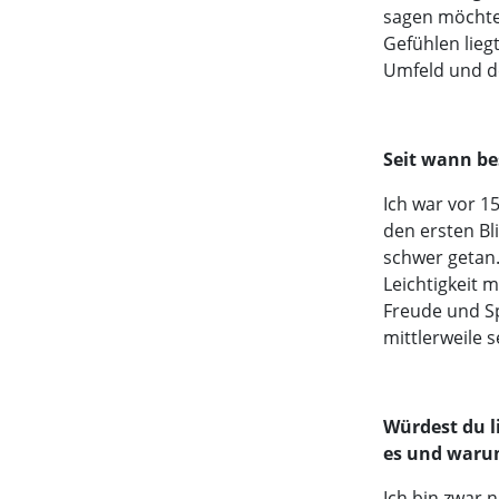
sagen möchte
Gefühlen lieg
Umfeld und d
Seit wann be
Ich war vor 1
den ersten Bl
schwer getan.
Leichtigkeit 
Freude und Sp
mittlerweile s
Würdest du li
es und warum
Ich bin zwar n