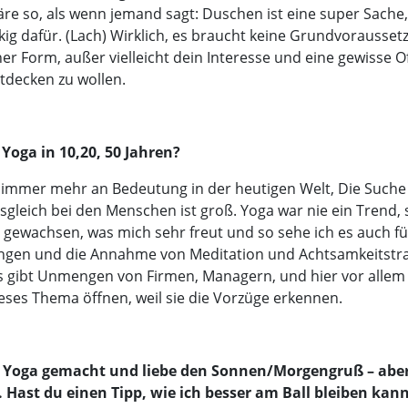
e so, als wenn jemand sagt: Duschen ist eine super Sache, 
ckig dafür. (Lach) Wirklich, es braucht keine Grundvorausset
her Form, außer vielleicht dein Interesse und eine gewisse O
ntdecken zu wollen.
Yoga in 10,20, 50 Jahren?
 immer mehr an Bedeutung in der heutigen Welt, Die Such
usgleich bei den Menschen ist groß. Yoga war nie ein Trend, 
h gewachsen, was mich sehr freut und so sehe ich es auch fü
ungen und die Annahme von Meditation und Achtsamkeitstra
Es gibt Unmengen von Firmen, Managern, und hier vor alle
dieses Thema öffnen, weil sie die Vorzüge erkennen.
 Yoga gemacht und liebe den Sonnen/Morgengruß – abe
. Hast du einen Tipp, wie ich besser am Ball bleiben kan