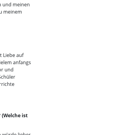
n und meinen
 zu meinem
t Liebe auf
vielem anfangs
or und
Schüler
rrichte
 (Welche ist
h würde lieber