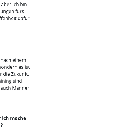
aber ich bin
zungen fürs
ffenheit dafür
e nach einem
sondern es ist
r die Zukunft.
ining sind
m auch Männer
r ich mache
n?