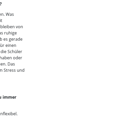
?
en. Was
it
 bleiben von
as ruhige
b es gerade
ür einen
 die Schüler
 haben oder
uen. Das
em Stress und
du immer
nflexibel.