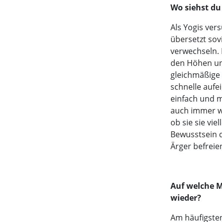
Wo siehst d
Als Yogis ver
übersetzt sovi
verwechseln. 
den Höhen und
gleichmäßige 
schnelle aufe
einfach und m
auch immer wi
ob sie sie vi
Bewusstsein d
Ärger befreie
Auf welche M
wieder?
Am häufigsten 