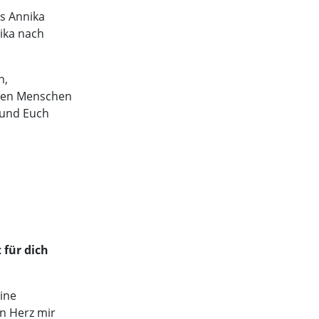
ss Annika
ika nach
n,
 den Menschen
n und Euch
 für dich
ine
n Herz mir