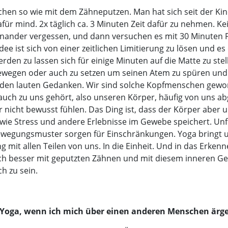
sschen so wie mit dem Zähneputzen. Man hat sich seit der Kin
ür mind. 2x täglich ca. 3 Minuten Zeit dafür zu nehmen. Ke
inander vergessen, und dann versuchen es mit 30 Minuten 
ee ist sich von einer zeitlichen Limitierung zu lösen und es
erden zu lassen sich für einige Minuten auf die Matte zu ste
ewegen oder auch zu setzen um seinen Atem zu spüren und
en lauten Gedanken. Wir sind solche Kopfmenschen gewor
auch zu uns gehört, also unseren Körper, häufig von uns a
r nicht bewusst fühlen. Das Ding ist, dass der Körper aber 
wie Stress und andere Erlebnisse im Gewebe speichert. Unf
ewegungsmuster sorgen für Einschränkungen. Yoga bringt u
g mit allen Teilen von uns. In die Einheit. Und in das Erken
ch besser mit geputzten Zähnen und mit diesem inneren Ge
ch zu sein.
r Yoga, wenn ich mich über einen anderen Menschen ärg