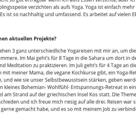
lingsspeise verzichten als aufs Yoga. Yoga ist einfach mehr 
 Es ist so nachhaltig und umfassend. Es arbeitet auf vielen 
nen aktuellen Projekte?
tehen 3 ganz unterschiedliche Yogareisen mit mir an, um die
ere. Im Mai geht’s für 8 Tage in die Sahara um dort in der
d Meditation zu praktizieren. Im Juli geht’s für 4 Tage an d
 mit meiner Mama, die vegane Kochkurse gibt, ein Yoga-Re
, und wie sie unser Selbstbewusstsein stärken, geben werd
in kleines Bohemian- Wohlfühl- Entspannungs-Retreat in e
l am Strand auf der griechischen Insel Kos statt. Die Them
rschieden und ich freue mich riesig auf alle drei. Reisen wa
 gerne gemacht habe, und es so mit meinem Job zu verbinde