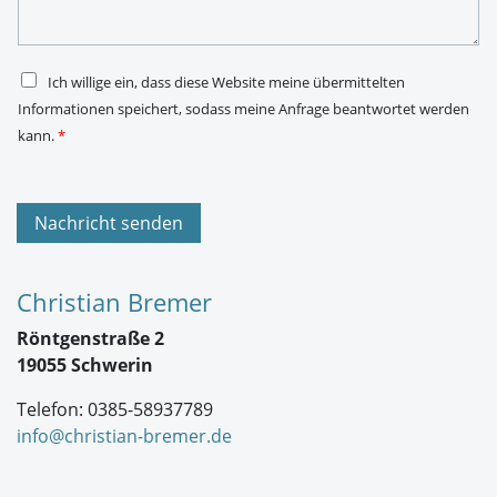
h
s
t
s
*
e
*
D
Ich willige ein, dass diese Website meine übermittelten
S
Informationen speichert, sodass meine Anfrage beantwortet werden
G
V
kann.
*
O
-
E
i
n
Nachricht senden
v
e
r
s
Christian Bremer
t
ä
Röntgenstraße 2
n
d
19055 Schwerin
n
i
Telefon: 0385-58937789
s
*
info@christian-bremer.de