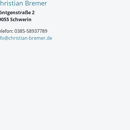
hristian Bremer
öntgenstraße 2
9055 Schwerin
elefon: 0385-58937789
nfo@christian-bremer.de