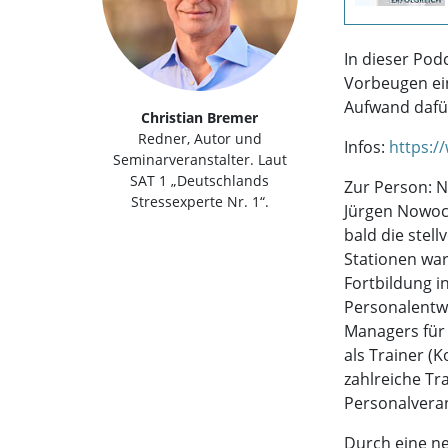
In dieser Pod
Vorbeugen ein
Aufwand dafür
Christian Bremer
Redner, Autor und
Infos:
https:
Seminarveranstalter. Laut
SAT 1 „Deutschlands
Zur Person: N
Stressexperte Nr. 1“.
Jürgen Nowoc
bald die stel
Stationen wa
Fortbildung i
Personalentwi
Managers für
als Trainer (
zahlreiche Tr
Personalvera
Durch eine ne