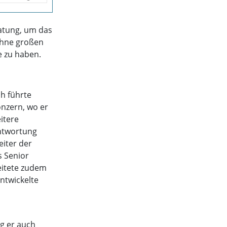
ratung, um das
ohne großen
e zu haben.
h führte
nzern, wo er
itere
ntwortung
eiter der
s Senior
eitete zudem
ntwickelte
g er auch