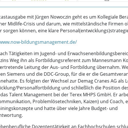
castausgabe mit Jürgen Nowoczin geht es um Kollegiale Be
er Midlife-Crisis und darum, wie mittelständische Firmen 
 sorgen können, eine klare Personal(entwicklungs)strategi
//www.now-bildungsmanagement.de/
ach Tätigkeiten im Jugend- und Erwachsenenbildungsbereic
zins Weg ihn als Fortbildungsreferent zum Mannesmann Ko
lvertretende Leitung der Aus- und Fortbildung übernahm. We
ren Siemens und die DDC-Group, für die er die Gesamtvera
nnehatte. Es folgten der Wechsel zur Demag Cranes AG als L
cklung/Personalfortbildung und schließlich die Position de
 das Talent Management bei der Terex MHPS GmbH. Er arb
Kommunikation, Problemlösetechniken, Kaizen) und Coach, e
ainingskonzepte und hatte über viele Jahre Budget- und
ntwortung.
benberufliche Dozententätigkeit an Fachhochschulen schlu