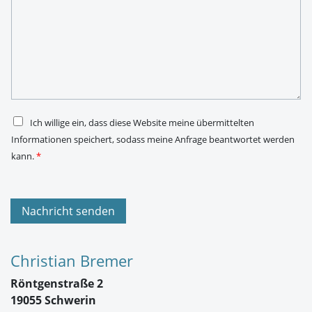
a
l
c
-
h
A
r
d
i
r
c
e
h
s
t
s
*
e
*
D
Ich willige ein, dass diese Website meine übermittelten
S
Informationen speichert, sodass meine Anfrage beantwortet werden
G
V
kann.
*
O
-
E
i
n
Nachricht senden
v
e
r
s
Christian Bremer
t
ä
Röntgenstraße 2
n
d
19055 Schwerin
n