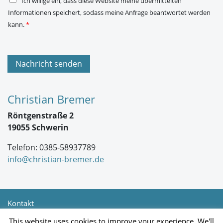
Ich willige ein, dass diese Website meine übermittelten
S
Informationen speichert, sodass meine Anfrage beantwortet werden
G
V
kann.
*
O
-
E
i
n
Nachricht senden
v
e
r
s
Christian Bremer
t
ä
Röntgenstraße 2
n
d
19055 Schwerin
n
i
Telefon: 0385-58937789
s
*
info@christian-bremer.de
Kontakt
Newsletter
This website uses cookies to improve your experience. We'll