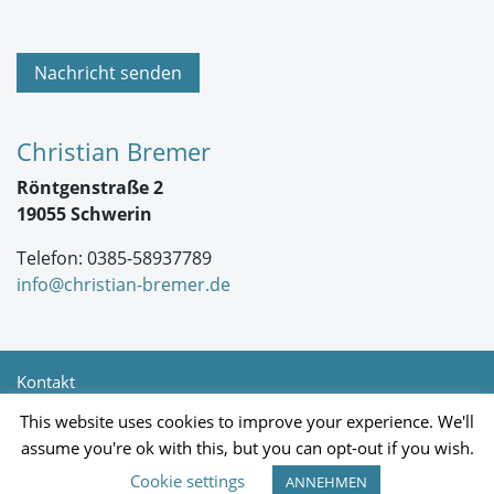
-
E
i
n
Nachricht senden
v
e
r
s
Christian Bremer
t
ä
Röntgenstraße 2
n
d
19055 Schwerin
n
i
Telefon: 0385-58937789
s
*
info@christian-bremer.de
Kontakt
Newsletter
This website uses cookies to improve your experience. We'll
Impressum
assume you're ok with this, but you can opt-out if you wish.
Datenschutz
Cookie settings
ANNEHMEN
Allgemeine Geschäftsbedingungen