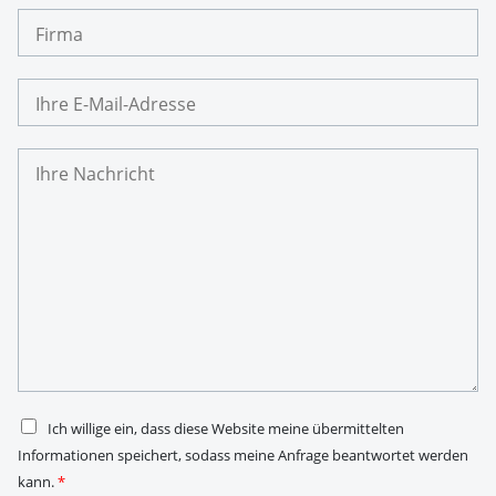
N
F
a
i
m
r
e
m
I
a
h
r
e
I
E
h
-
r
M
e
a
N
i
a
l
c
-
h
A
r
d
i
r
c
e
h
s
t
s
*
e
*
D
Ich willige ein, dass diese Website meine übermittelten
S
Informationen speichert, sodass meine Anfrage beantwortet werden
G
V
kann.
*
O