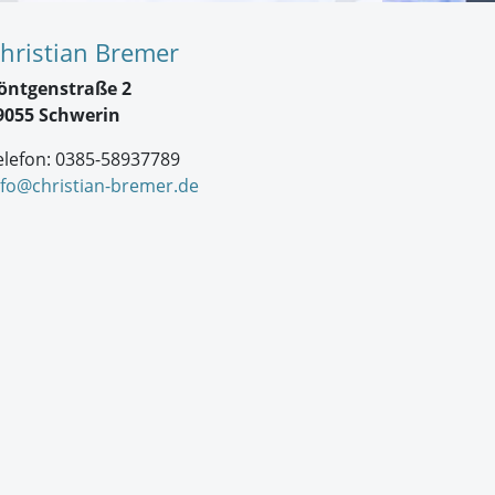
hristian Bremer
öntgenstraße 2
9055 Schwerin
elefon: 0385-58937789
nfo@christian-bremer.de