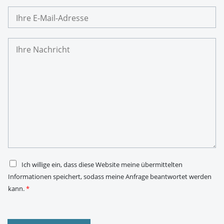
m
I
a
h
r
e
I
E
h
-
r
M
e
a
N
i
a
l
c
-
h
A
r
d
i
r
c
e
h
s
t
s
*
e
*
D
Ich willige ein, dass diese Website meine übermittelten
S
Informationen speichert, sodass meine Anfrage beantwortet werden
G
V
kann.
*
O
-
E
i