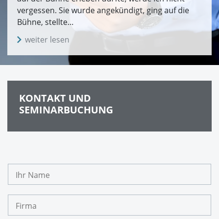
vergessen. Sie wurde angekündigt, ging auf die
Bühne, stellte…
weiter lesen
KONTAKT UND
SEMINARBUCHUNG
I
h
r
N
F
a
i
m
r
e