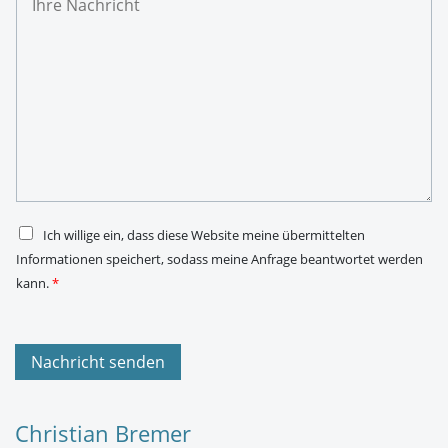
h
-
r
M
e
a
N
i
a
l
c
-
h
A
r
d
i
r
c
e
h
s
t
s
*
e
*
D
Ich willige ein, dass diese Website meine übermittelten
S
Informationen speichert, sodass meine Anfrage beantwortet werden
G
V
kann.
*
O
-
E
i
n
Nachricht senden
v
e
r
s
Christian Bremer
t