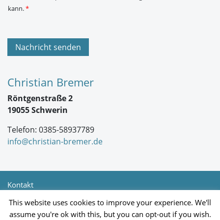
V
kann.
*
O
-
E
i
n
Nachricht senden
v
e
r
s
Christian Bremer
t
ä
Röntgenstraße 2
n
d
19055 Schwerin
n
i
Telefon: 0385-58937789
s
*
info@christian-bremer.de
Kontakt
Newsletter
This website uses cookies to improve your experience. We'll
Impressum
assume you're ok with this, but you can opt-out if you wish.