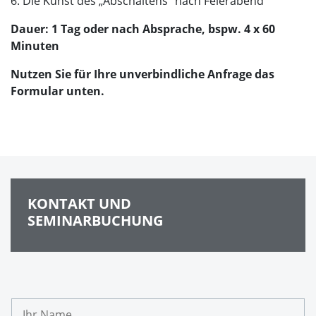
6. Die Kunst des „Abschaltens“ nach Feierabend
Dauer: 1 Tag oder nach Absprache, bspw. 4 x 60
Minuten
Nutzen Sie für Ihre unverbindliche Anfrage das
Formular unten.
KONTAKT UND
SEMINARBUCHUNG
I
h