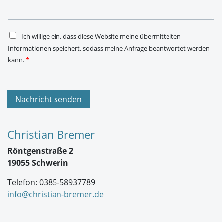
h
s
t
s
*
e
*
D
Ich willige ein, dass diese Website meine übermittelten
S
Informationen speichert, sodass meine Anfrage beantwortet werden
G
V
kann.
*
O
-
E
i
n
Nachricht senden
v
e
r
s
Christian Bremer
t
ä
Röntgenstraße 2
n
d
19055 Schwerin
n
i
Telefon: 0385-58937789
s
*
info@christian-bremer.de