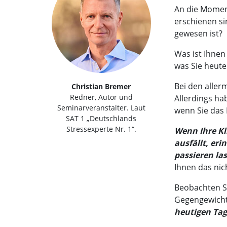
An die Moment
erschienen si
gewesen ist?
Was ist Ihnen
was Sie heute
Bei den aller
Christian Bremer
Redner, Autor und
Allerdings ha
Seminarveranstalter. Laut
wenn Sie das 
SAT 1 „Deutschlands
Stressexperte Nr. 1“.
Wenn Ihre Kl
ausfällt, er
passieren la
Ihnen das ni
Beobachten Si
Gegengewicht,
heutigen Tag