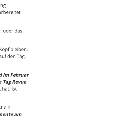
ing
rbereitet
, oder das,
Kopf bleiben.
auf den Tag,
d im Februar
en Tag Revue
hat, ist
t ein
omente am