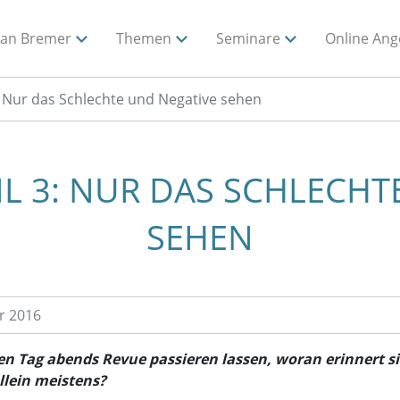
ian Bremer
Themen
Seminare
Online Ang
: Nur das Schlechte und Negative sehen
IL 3: NUR DAS SCHLECHT
SEHEN
r 2016
en Tag abends Revue passieren lassen, woran erinnert s
llein meistens?