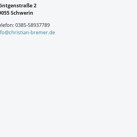
öntgenstraße 2
9055 Schwerin
elefon: 0385-58937789
nfo@christian-bremer.de