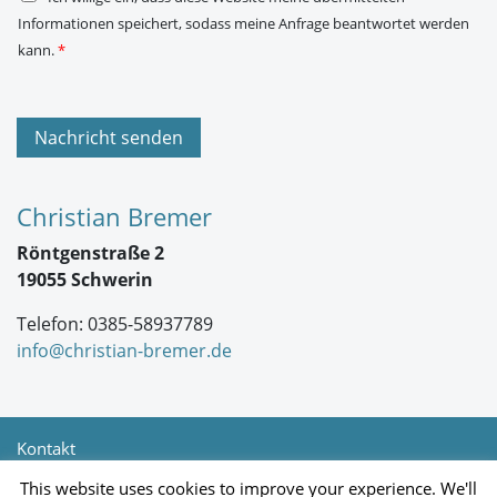
S
Informationen speichert, sodass meine Anfrage beantwortet werden
G
V
kann.
*
O
-
E
i
n
Nachricht senden
v
e
r
s
Christian Bremer
t
ä
Röntgenstraße 2
n
d
19055 Schwerin
n
i
Telefon: 0385-58937789
s
*
info@christian-bremer.de
Kontakt
Newsletter
This website uses cookies to improve your experience. We'll