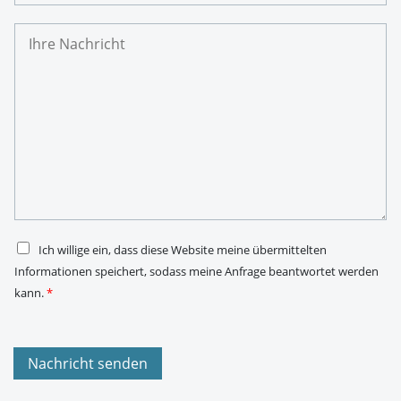
r
e
I
E
h
-
r
M
e
a
N
i
a
l
c
-
h
A
r
d
i
r
c
e
h
s
t
s
*
e
*
D
Ich willige ein, dass diese Website meine übermittelten
S
Informationen speichert, sodass meine Anfrage beantwortet werden
G
V
kann.
*
O
-
E
i
n
Nachricht senden
v
e